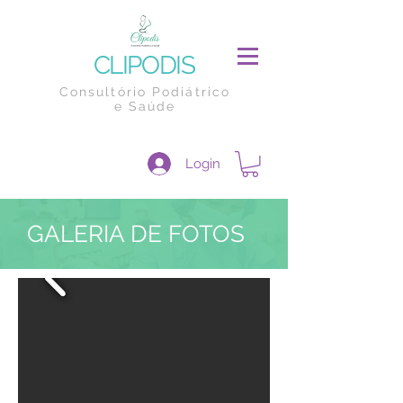
CLIPODIS
Consultório Podiátrico
e Saúde
Login
GALERIA DE FOTOS