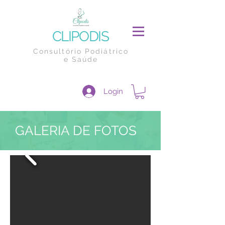
CLIPODIS
Consultório Podiátrico
e Saúde
Login
GALERIA DE FOTOS