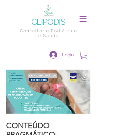
CLIPODIS
Consultório Podiátrico
e Saúde
Login
CONTEÚDO
PRAGMÁTICO: